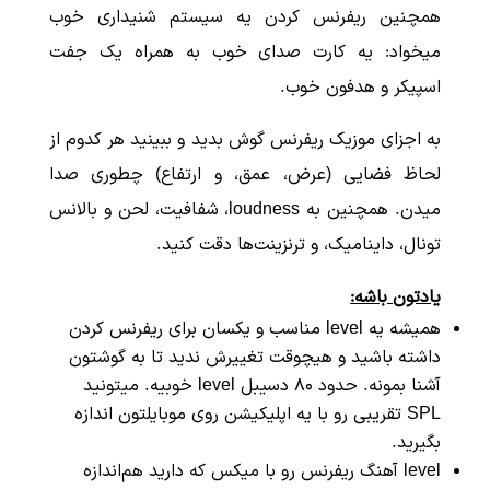
همچنین ریفرنس کردن یه سیستم شنیداری خوب
میخواد: یه کارت صدای خوب به همراه یک جفت
اسپیکر و هدفون خوب.
به اجزای موزیک ریفرنس گوش بدید و ببینید هر کدوم از
لحاظ فضایی (عرض، عمق، و ارتفاع) چطوری صدا
میدن. همچنین به loudness، شفافیت، لحن و بالانس
تونال، داینامیک، و ترنزینت‌ها دقت کنید.
یادتون باشه:
همیشه یه level مناسب و یکسان برای ریفرنس کردن
داشته باشید و هیچوقت تغییرش ندید تا به گوشتون
آشنا بمونه. حدود ۸۰ دسیبل level خوبیه. میتونید
SPL تقریبی رو با یه اپلیکیشن روی موبایلتون اندازه
بگیرید.
level آهنگ ریفرنس رو با میکس که دارید هم‌اندازه