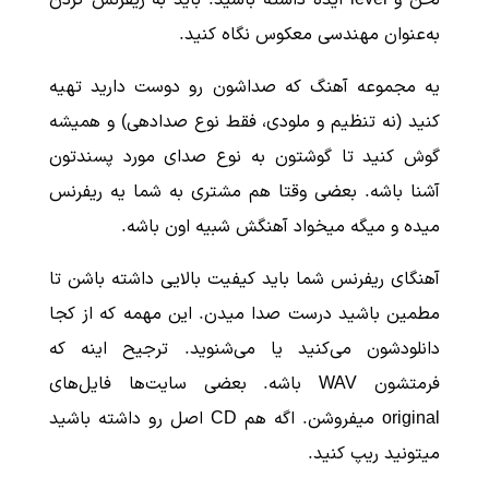
لحن و level ایده داشته باشید. باید به ریفرنس کردن
به‌عنوان مهندسی معکوس نگاه کنید.
یه مجموعه آهنگ که صداشون رو دوست دارید تهیه
کنید (نه تنظیم و ملودی، فقط نوع صدادهی) و همیشه
گوش کنید تا گوشتون به نوع صدای مورد پسندتون
آشنا باشه. بعضی وقتا هم مشتری به شما یه ریفرنس
میده و میگه میخواد آهنگش شبیه اون باشه.
آهنگای ریفرنس شما باید کیفیت بالایی داشته باشن تا
مطمین باشید درست صدا میدن. این مهمه که از کجا
دانلودشون می‌کنید یا می‌شنوید. ترجیح اینه که
فرمتشون WAV باشه. بعضی سایت‌ها فایل‌های
original میفروشن. اگه هم CD اصل رو داشته باشید
میتونید ریپ کنید.