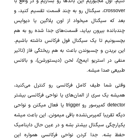
کنیم، اول مجبوریم این باندها رو بسازیم و در واقع با
crossover، سیگنال رو به چند قسمت تقسیم کنید، و
بعد که سیگنال میخواد از اون پلاگین یا دیوایس
چندبانده بیرون بیاید، قسمت‌های جدا شده رو به هم
بچسبونیم تا یک سیگنال فول فرکانس داشته باشیم.
این بریدن و چسبوندن باعث به هم ریختگی فاز (تاثیر
منفی در استریو ایمج)، لحن (دیستورشن)، و بالانس
طبیعی صدا میشه.
وقتی شما طیف کامل فرکانسی رو کنترل می‌کنید،
همیشه یک سری از المان‌های یا نواحی فرکانسی بیشتر
detector کمپرسور رو trigger یا فعال میکنن و نواحی
دیگه تقریبا کمپرس‌نشده باقی میمونن. این باعث میشه
یکپارچگی سیگنال بیشتر بشه و در عین حال داینامیک
حفظ بشه. جدا کردن نواحی فرکانسی همواره این